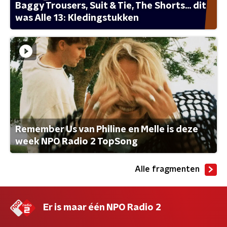
Baggy Trousers, Suit & Tie, The Shorts... dit
was Alle 13: Kledingstukken
Remember Us van Philine en Melle is deze
week NPO Radio 2 TopSong
Alle fragmenten
Er is maar één NPO Radio 2