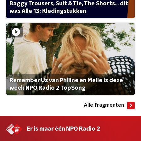
Baggy Trousers, Suit & Tie, The Shorts... dit
was Alle 13: Kledingstukken
Remember Us van Philine en Melle is deze
week NPO Radio 2 TopSong
Alle fragmenten
Er is maar één NPO Radio 2