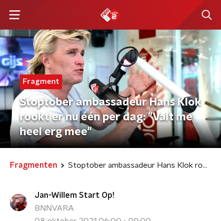
Fragment
Stoptober ambassadeur Hans Klok
rookt er nu één per dag: "Valt me
heel erg mee"
Fragmenten
Stoptober ambassadeur Hans Klok rookt er nu één per dag: "Valt me heel erg mee"
Jan-Willem Start Op!
BNNVARA