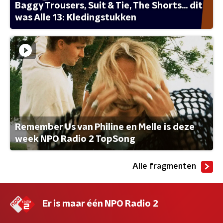
Baggy Trousers, Suit & Tie, The Shorts... dit
was Alle 13: Kledingstukken
Remember Us van Philine en Melle is deze
week NPO Radio 2 TopSong
Alle fragmenten
Er is maar één NPO Radio 2