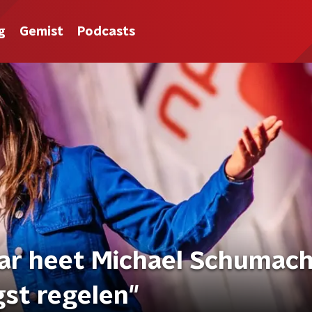
g
Gemist
Podcasts
aar heet Michael Schumach
gst regelen"