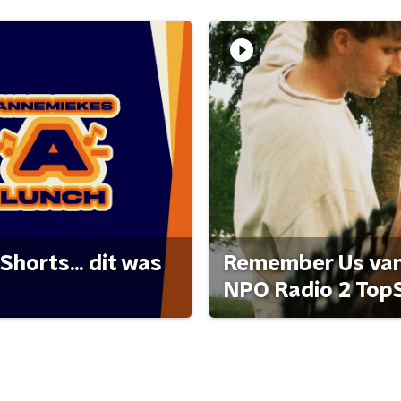
Shorts... dit was
Remember Us van 
NPO Radio 2 Top