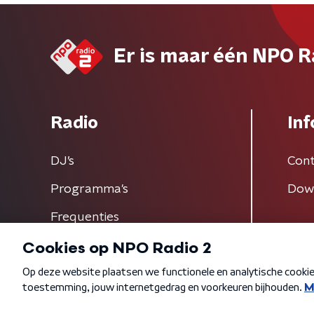
Er is maar één NPO R
Radio
Inf
DJ’s
Cont
Programma's
Dow
Frequenties
Algemene voorwaarden
Privacybeleid