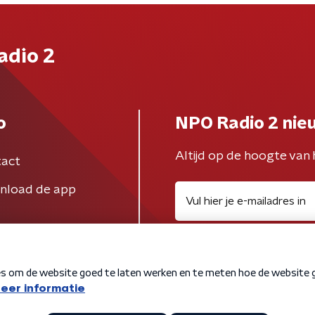
adio 2
o
NPO Radio 2 nie
Altijd op de hoogte van 
act
nload de app