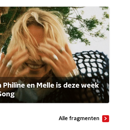
Philine en Melle is deze week
Song
Alle fragmenten