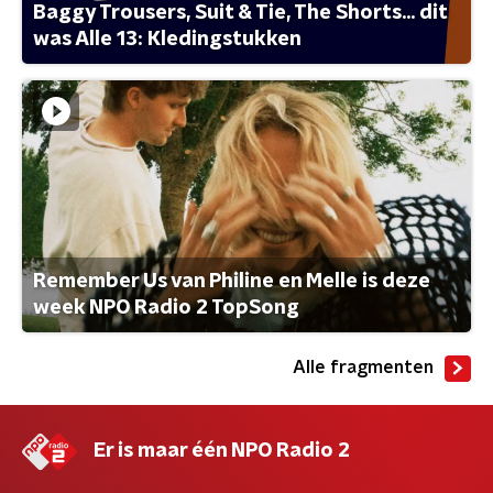
Baggy Trousers, Suit & Tie, The Shorts... dit
was Alle 13: Kledingstukken
Remember Us van Philine en Melle is deze
week NPO Radio 2 TopSong
Alle fragmenten
Er is maar één NPO Radio 2