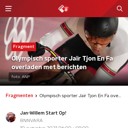
Fragment
Olympisch sporter Jaïr Tjon En Fa
overladen met berichten
foto:
ANP
Fragmenten
Olympisch sporter Jaïr Tjon En Fa overladen met berichten
Jan-Willem Start Op!
BNNVARA