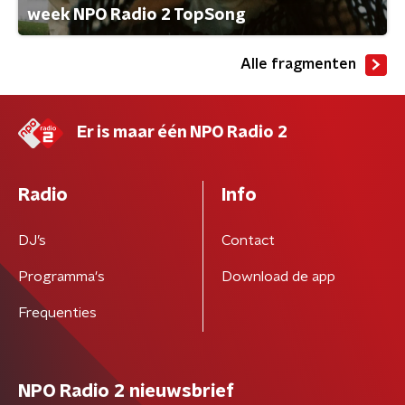
week NPO Radio 2 TopSong
Alle fragmenten
Er is maar één NPO Radio 2
Radio
Info
DJ’s
Contact
Programma's
Download de app
Frequenties
NPO Radio 2 nieuwsbrief