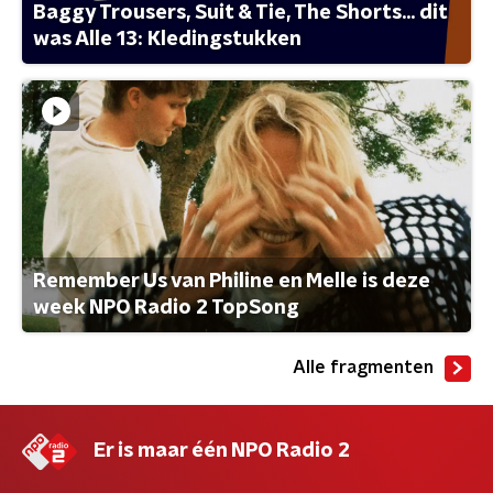
Baggy Trousers, Suit & Tie, The Shorts... dit
was Alle 13: Kledingstukken
Remember Us van Philine en Melle is deze
week NPO Radio 2 TopSong
Alle fragmenten
Er is maar één NPO Radio 2