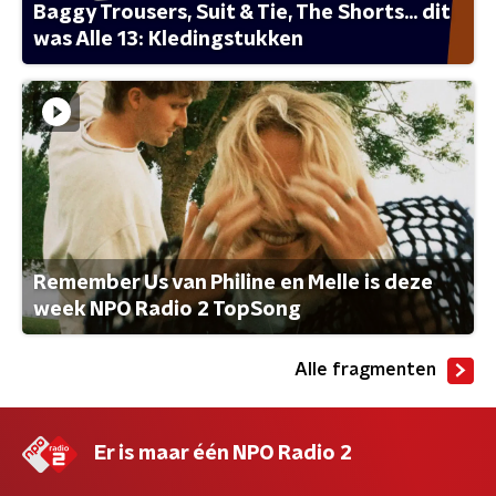
Baggy Trousers, Suit & Tie, The Shorts... dit
was Alle 13: Kledingstukken
Remember Us van Philine en Melle is deze
week NPO Radio 2 TopSong
Alle fragmenten
Er is maar één NPO Radio 2