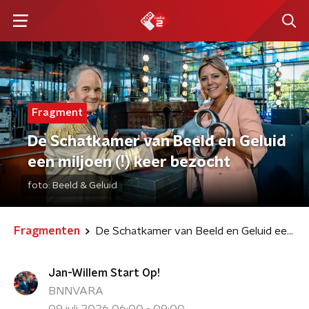
Fragment
De Schatkamer van Beeld en Geluid
een miljoen (!) keer bezocht
foto:
Beeld & Geluid
Fragmenten
De Schatkamer van Beeld en Geluid een miljoen (!) keer bezocht
Jan-Willem Start Op!
BNNVARA