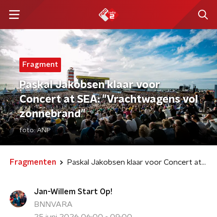
Fragment
Paskal Jakobsen klaar voor
Concert at SEA: "Vrachtwagens vol
zonnebrand"
foto:
ANP
Fragmenten
Paskal Jakobsen klaar voor Concert at SEA: "Vrachtwagens vol zonnebrand"
Jan-Willem Start Op!
BNNVARA