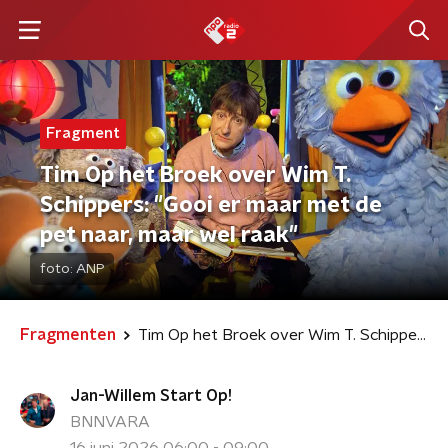
Fragment
Tim Op het Broek over Wim T.
Schippers: "Gooi er maar met de
pet naar, maar wel raak"
foto:
ANP
Fragmenten
Tim Op het Broek over Wim T. Schippers: "Gooi er maar met de pet naar, maar wel raak"
Jan-Willem Start Op!
BNNVARA