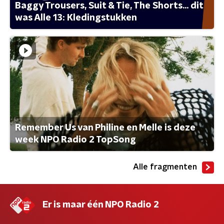
Baggy Trousers, Suit & Tie, The Shorts... dit
was Alle 13: Kledingstukken
Remember Us van Philine en Melle is deze
week NPO Radio 2 TopSong
Alle fragmenten
Er is maar één NPO Radio 2