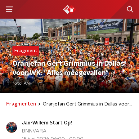
Fragment
Oranjefan Gert Grimmius in Dallas
voor WK: "Alles meegevallen"
foto:
ANP
Fragmenten
Oranjefan Gert Grimmius in Dallas voor WK: "Alles meegevallen"
Jan-Willem Start Op!
BNNVARA