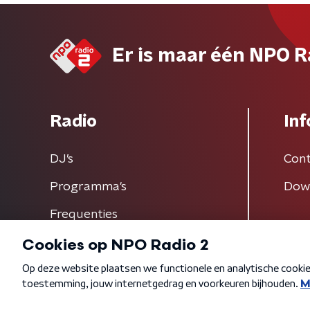
Er is maar één NPO R
Radio
Inf
DJ’s
Cont
Programma's
Dow
Frequenties
Algemene voorwaarden
Privacybeleid