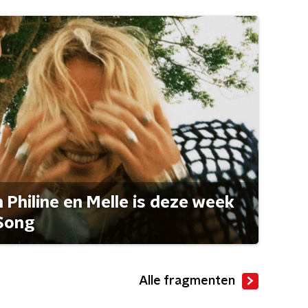
Philine en Melle is deze week
Song
Alle fragmenten