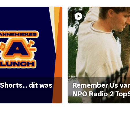
Shorts... dit was
Remember Us van 
NPO Radio 2 Top