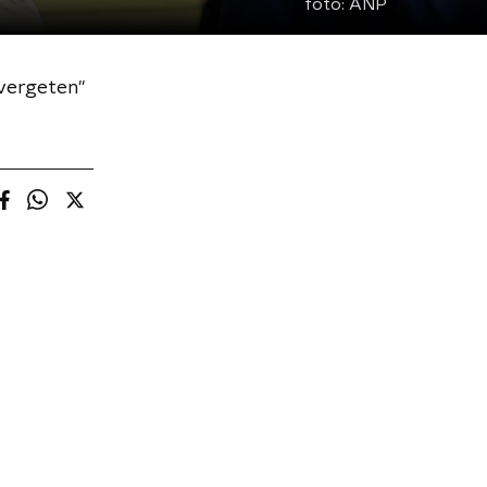
foto:
ANP
 vergeten"