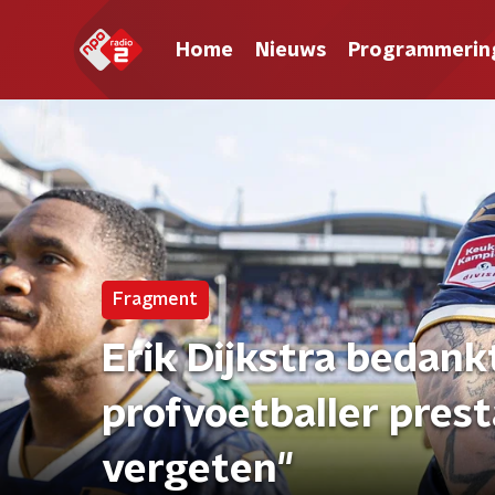
Home
Nieuws
Programmerin
Fragment
Erik Dijkstra bedank
profvoetballer presta
vergeten"