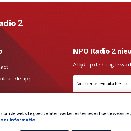
adio 2
o
NPO Radio 2 nie
Altijd op de hoogte van 
act
nload de app