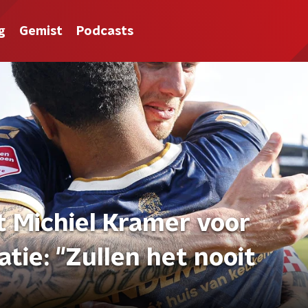
g
Gemist
Podcasts
t Michiel Kramer voor
tie: "Zullen het nooit