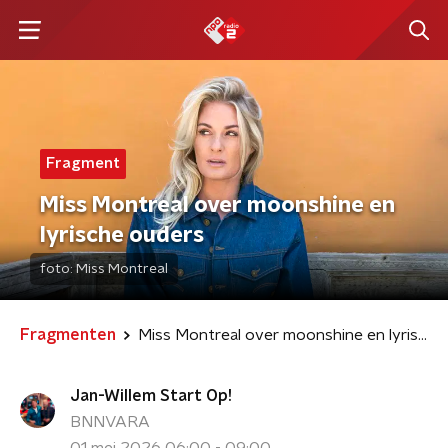
Fragment
Miss Montreal over moonshine en
lyrische ouders
foto:
Miss Montreal
Fragmenten
Miss Montreal over moonshine en lyrische ouders
Jan-Willem Start Op!
BNNVARA