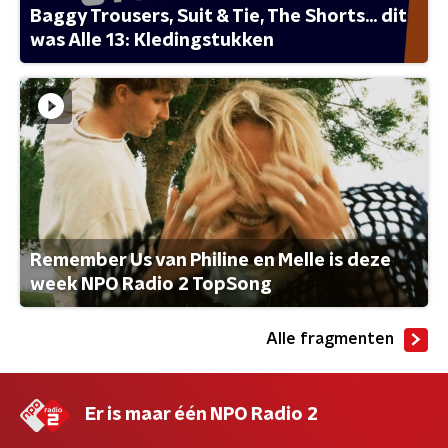
Baggy Trousers, Suit & Tie, The Shorts... dit
was Alle 13: Kledingstukken
Remember Us van Philine en Melle is deze
week NPO Radio 2 TopSong
Alle fragmenten
Er is maar één NPO Radio 2