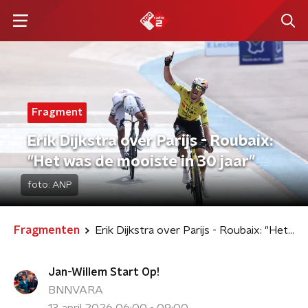
Fragment
Erik Dijkstra over Parijs - Roubaix:
"Het was de mooiste in 30 jaar"
foto:
ANP
Fragmenten
Erik Dijkstra over Parijs - Roubaix: "Het was de mooiste in 30 jaar"
Jan-Willem Start Op!
BNNVARA