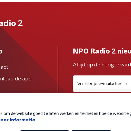
adio 2
o
NPO Radio 2 nie
Altijd op de hoogte van 
act
nload de app