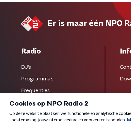
Er is maar één NPO R
Radio
Inf
DJ’s
Cont
Programma's
Dow
Frequenties
Algemene voorwaarden
Privacybeleid