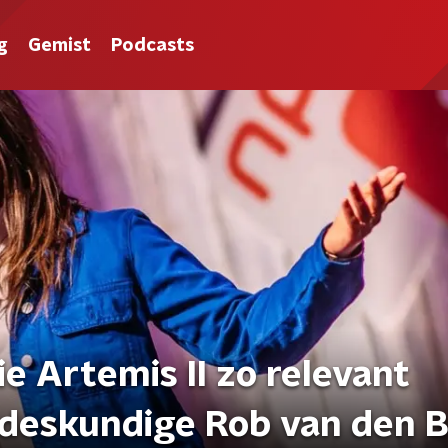
g
Gemist
Podcasts
e Artemis II zo relevant
tdeskundige Rob van den 