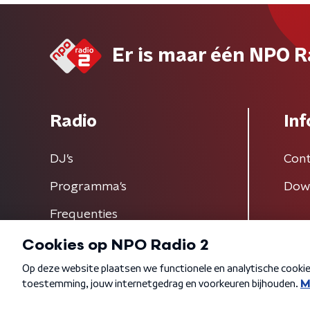
Er is maar één NPO R
Radio
Inf
DJ’s
Cont
Programma's
Dow
Frequenties
Algemene voorwaarden
Privacybeleid