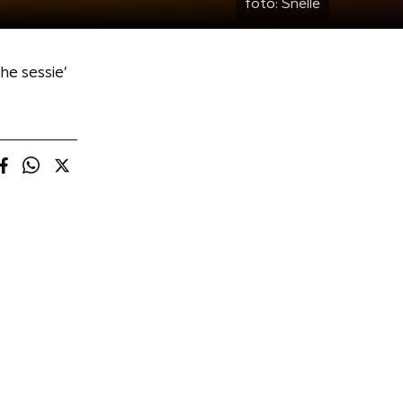
foto:
Snelle
he sessie'