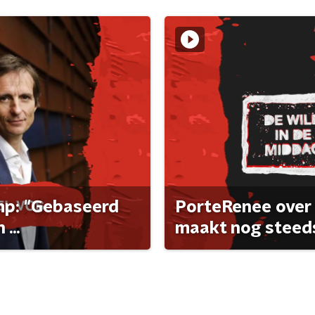
ump: "Gebaseerd
PorteRenee over 
...
maakt nog steeds