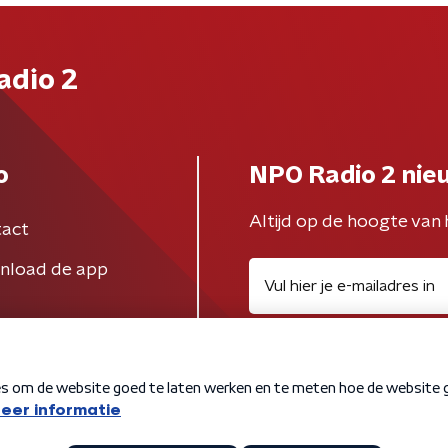
adio 2
o
NPO Radio 2 nie
Altijd op de hoogte van 
act
nload de app