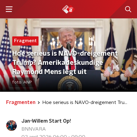
Fragment
Hoe serieus is NAVO-dreigement
Trump? Amerikadeskundige
Raymond Mens legt uit
foto:
ANP
Fragmenten
Hoe serieus is NAVO-dreigement Trump? Amerikadeskundige Raymond Mens legt uit
Jan-Willem Start Op!
BNNVARA