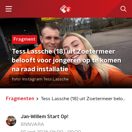
Fragment
Tess Lassche (18) uit Zoetermeer
belooft voor jongeren op te komen
na raad installatie
foto:
Instagram Tess Lassche
Fragmenten
Tess Lassche (18) uit Zoetermeer belooft voor jongeren op te komen na raad installatie
Jan-Willem Start Op!
BNNVARA