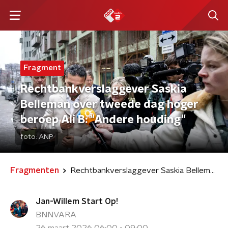
Fragment
Rechtbankverslaggever Saskia
Belleman over tweede dag hoger
beroep Ali B: "Andere houding"
foto:
ANP
Fragmenten
Rechtbankverslaggever Saskia Belleman over tweede dag hoger beroep Ali B: "Andere houding"
Jan-Willem Start Op!
BNNVARA