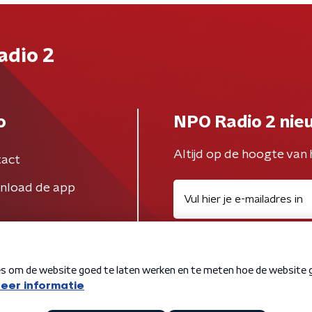
adio 2
o
NPO Radio 2 nie
Altijd op de hoogte van 
act
nload de app