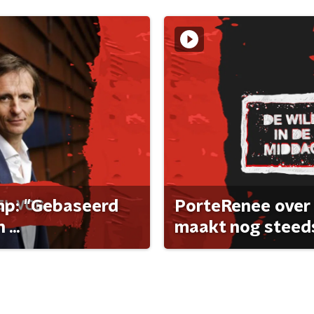
ump: "Gebaseerd
PorteRenee over 
...
maakt nog steeds