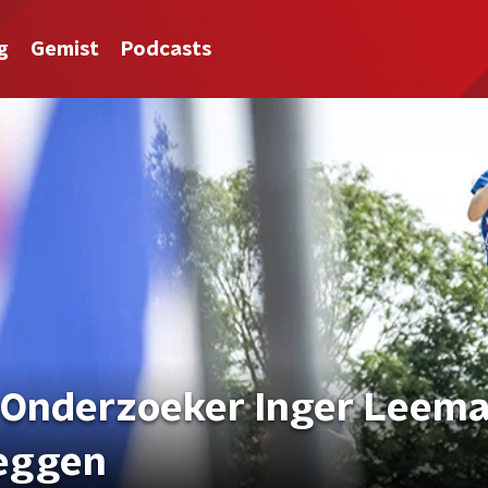
g
Gemist
Podcasts
? Onderzoeker Inger Leem
leggen