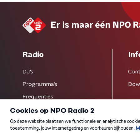
Er is maar één NPO R
Radio
Inf
DJ’s
Cont
Programma's
Dow
Frequenties
Algemene voorwaarden
Privacybeleid