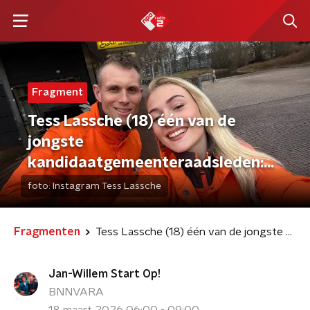
Fragment
Tess Lassche (18) één van de
jongste
kandidaatgemeenteraadsleden:
"Kans gelijk gepakt"
foto:
Instagram Tess Lassche
Fragmenten
Tess Lassche (18) één van de jongste kandidaatgemeenteraadsleden: "Kans gelijk gepakt"
Jan-Willem Start Op!
BNNVARA