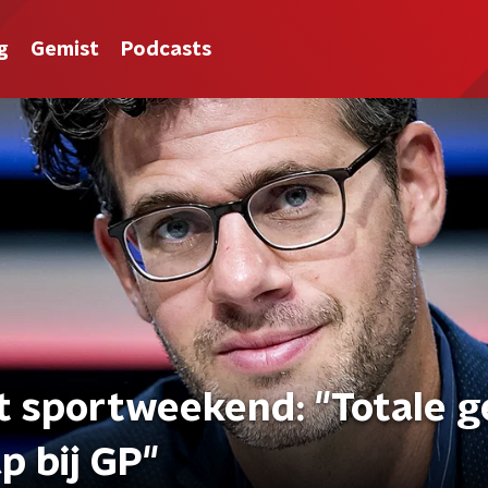
g
Gemist
Podcasts
et sportweekend: "Totale g
p bij GP"