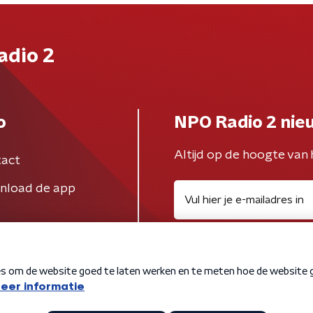
adio 2
o
NPO Radio 2 nie
Altijd op de hoogte van 
act
nload de app