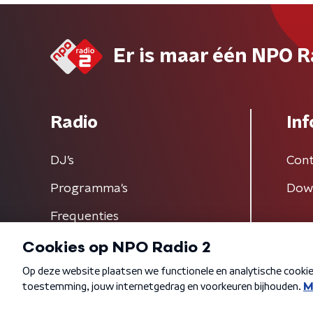
Er is maar één NPO R
Radio
Inf
DJ’s
Cont
Programma's
Dow
Frequenties
Algemene voorwaarden
Privacybeleid