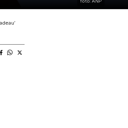
foto:
ANP
cadeau'