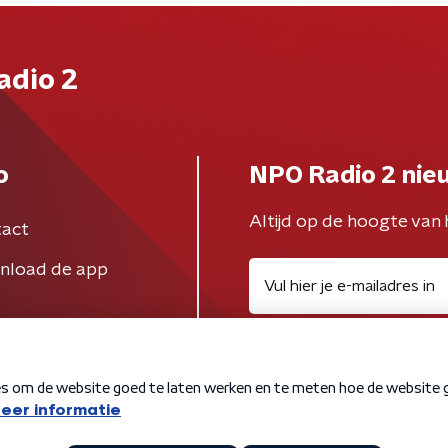
adio 2
o
NPO Radio 2 nie
Altijd op de hoogte van 
act
nload de app