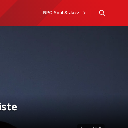
NPO Soul & Jazz
iste