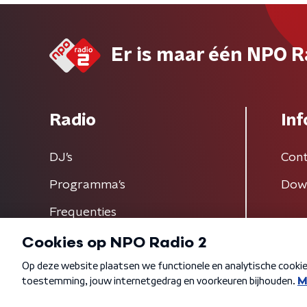
Er is maar één NPO R
Radio
Inf
DJ’s
Cont
Programma's
Dow
Frequenties
Algemene voorwaarden
Privacybeleid