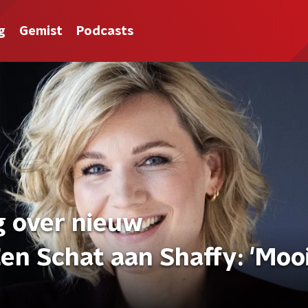
g
Gemist
Podcasts
g over nieuw
n Schat aan Shaffy: 'Moo