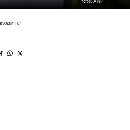
foto:
ANP
vaarlijk"