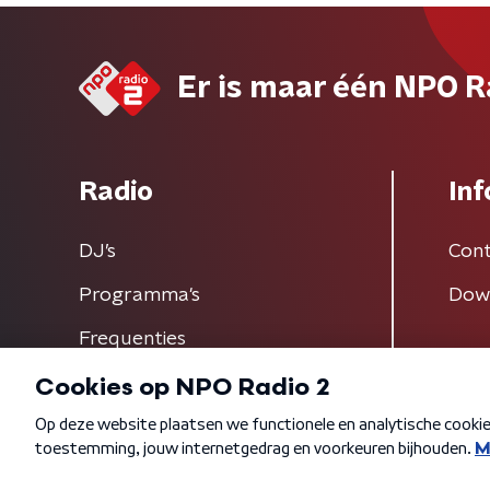
Er is maar één NPO R
Radio
Inf
DJ’s
Cont
Programma's
Dow
Frequenties
Algemene voorwaarden
Privacybeleid