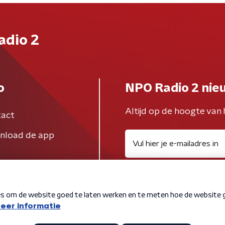
adio 2
o
NPO Radio 2 nie
Altijd op de hoogte van 
act
nload de app