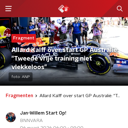
Fragment
Allard Kalff over start GP Australië:
"Tweede vrije training niet
vlekkeloos"
foto:
ANP
Fragmenten
Allard Kalff over start GP Australië: "Tweede vrije training niet vlekkeloos"
Jan-Willem Start Op!
BNNVARA