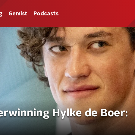
g
Gemist
Podcasts
verwinning Hylke de Boer: