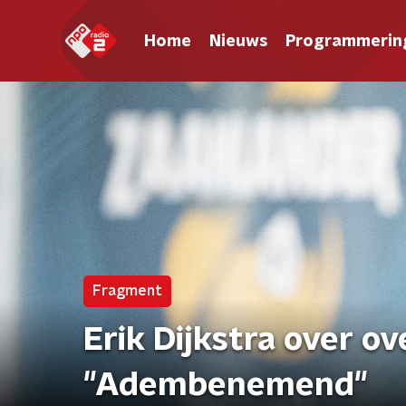
Home
Nieuws
Programmerin
Fragment
Erik Dijkstra over o
"Adembenemend"