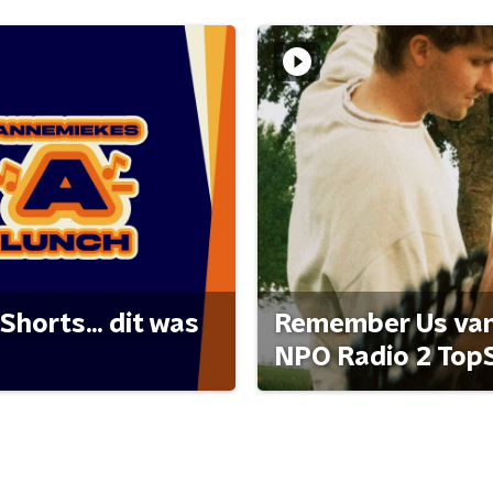
Shorts... dit was
Remember Us van 
NPO Radio 2 Top