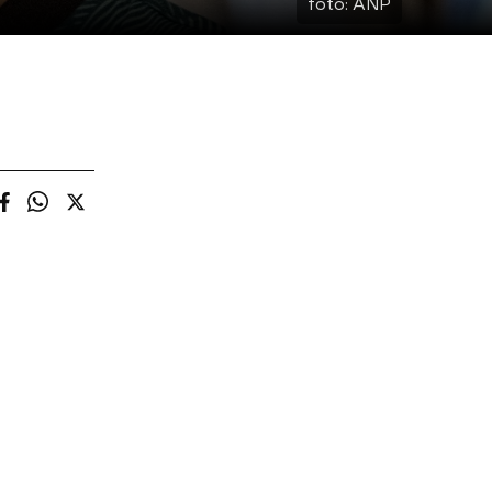
foto:
ANP