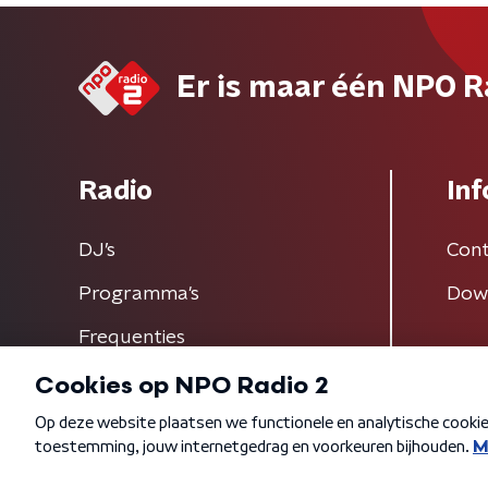
Er is maar één NPO R
Radio
Inf
DJ’s
Cont
Programma's
Dow
Frequenties
Algemene voorwaarden
Privacybeleid