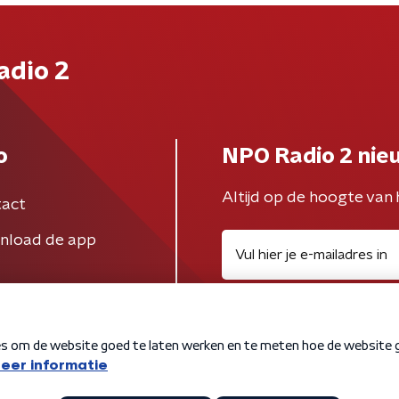
adio 2
o
NPO Radio 2 nie
Altijd op de hoogte van 
act
nload de app