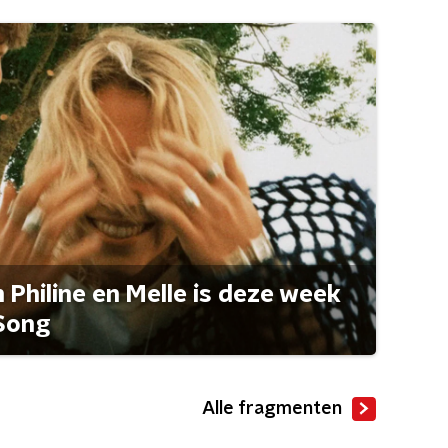
Philine en Melle is deze week
Song
Alle fragmenten