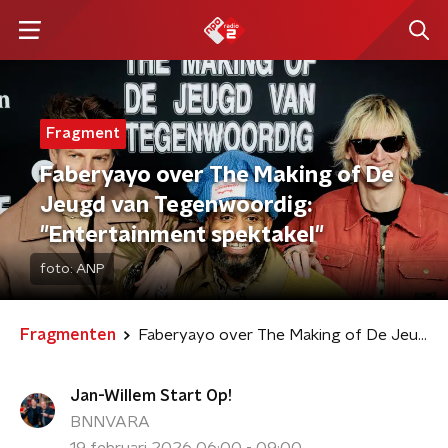
Fragment
Faberyayo over The Making of De
Jeugd van Tegenwoordig:
"Entertainment spektakel"
foto:
ANP
Fragmenten
Faberyayo over The Making of De Jeugd van Tegenwoordig: "Entertainment spektakel"
Jan-Willem Start Op!
BNNVARA