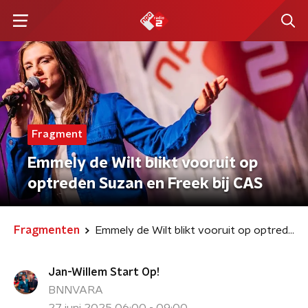
Fragment
Emmely de Wilt blikt vooruit op
optreden Suzan en Freek bij CAS
Fragmenten
Emmely de Wilt blikt vooruit op optreden Suzan en Freek bij CAS
Jan-Willem Start Op!
BNNVARA