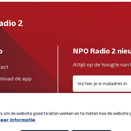
adio 2
o
NPO Radio 2 nie
Altijd op de hoogte van 
act
nload de app