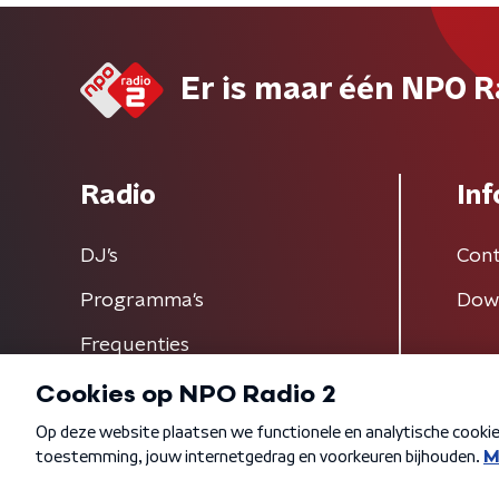
Er is maar één NPO R
Radio
Inf
DJ’s
Cont
Programma's
Dow
Frequenties
Algemene voorwaarden
Privacybeleid