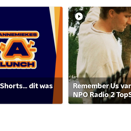
Shorts... dit was
Remember Us van 
NPO Radio 2 Top