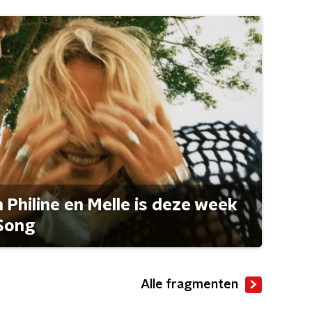
Philine en Melle is deze week
Song
Alle fragmenten