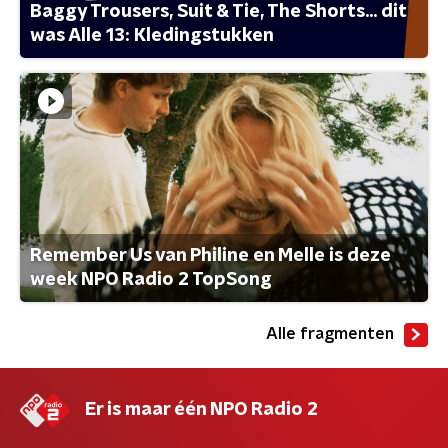
Baggy Trousers, Suit & Tie, The Shorts... dit
was Alle 13: Kledingstukken
Remember Us van Philine en Melle is deze
week NPO Radio 2 TopSong
Alle fragmenten
Er is maar één NPO Radio 2