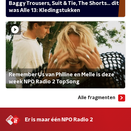
Baggy Trousers, Suit & Tie, The Shorts... dit
was Alle 13: Kledingstukken
Remember Us van Philine en Melle is deze
week NPO Radio 2 TopSong
Alle fragmenten
Er is maar één NPO Radio 2