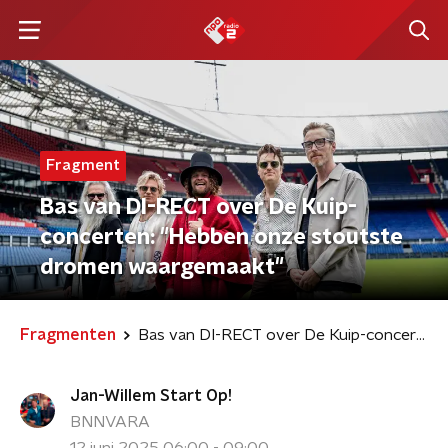
Fragment
Bas van DI-RECT over De Kuip-
concerten: "Hebben onze stoutste
dromen waargemaakt"
Fragmenten
Bas van DI-RECT over De Kuip-concerten: "Hebben onze stoutste dromen waargemaakt"
Jan-Willem Start Op!
BNNVARA