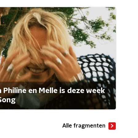
Philine en Melle is deze week
Song
Alle fragmenten