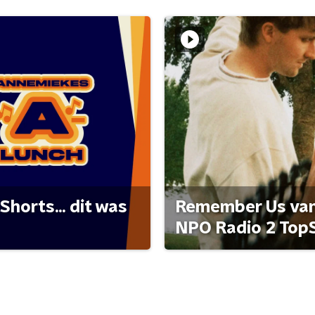
Shorts... dit was
Remember Us van 
NPO Radio 2 Top