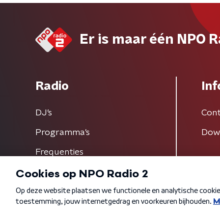
Er is maar één NPO R
Radio
Inf
DJ’s
Cont
Programma's
Dow
Frequenties
Algemene voorwaarden
Privacybeleid