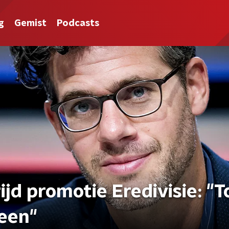
g
Gemist
Podcasts
rijd promotie Eredivisie: "T
reen"