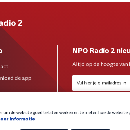
adio 2
o
NPO Radio 2 nie
Altijd op de hoogte van 
act
nload de app