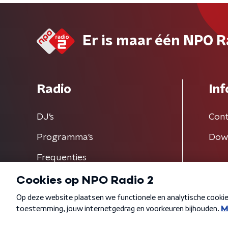
Er is maar één NPO R
Radio
Inf
DJ’s
Cont
Programma's
Dow
Frequenties
Algemene voorwaarden
Privacybeleid