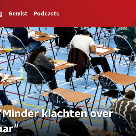
g
Gemist
Podcasts
"Minder klachten over
aar"