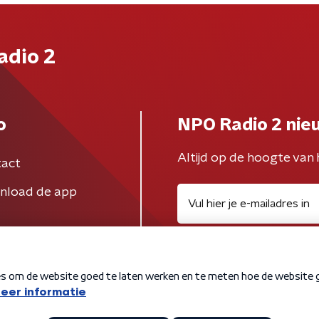
adio 2
o
NPO Radio 2 nie
Altijd op de hoogte van 
act
nload de app