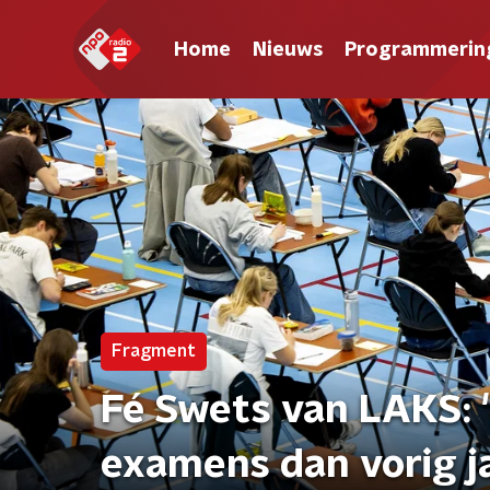
Home
Nieuws
Programmerin
Fragment
Fé Swets van LAKS: 
examens dan vorig j