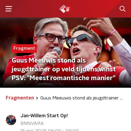
Fragment
Guus Meeuwis stond als
jeugdtrainer op veld tijdens winst
PSV: "Meest romantische manier"
Fragmenten
Guus Meeuwis stond als jeugdtrainer op veld tijdens winst PSV: "Meest romantische manier"
Jan-Willem Start Op!
BNNVARA