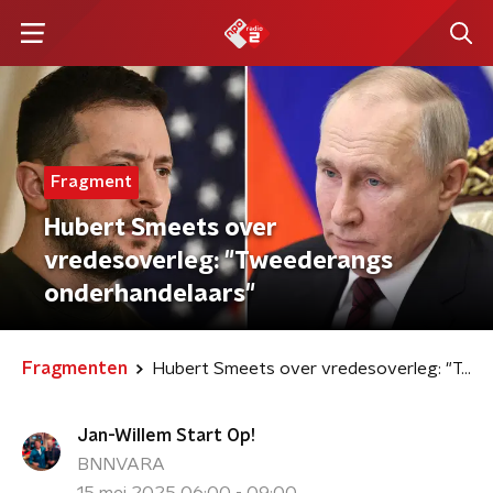
Fragment
Hubert Smeets over
vredesoverleg: "Tweederangs
onderhandelaars"
Fragmenten
Hubert Smeets over vredesoverleg: "Tweederangs onderhandelaars"
Jan-Willem Start Op!
BNNVARA