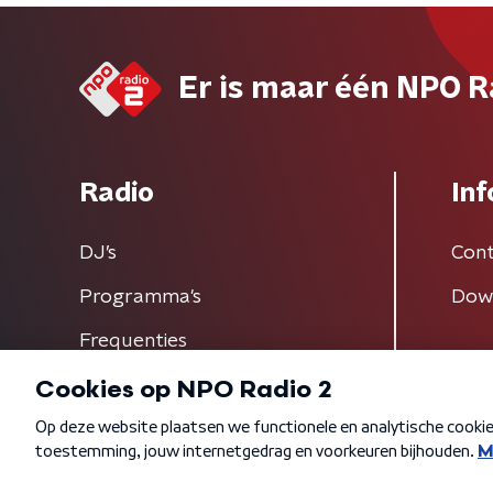
Er is maar één NPO R
Radio
Inf
DJ’s
Cont
Programma's
Dow
Frequenties
Algemene voorwaarden
Privacybeleid