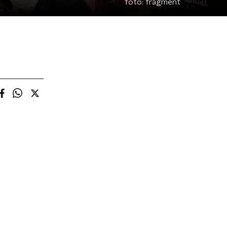
foto:
fragment