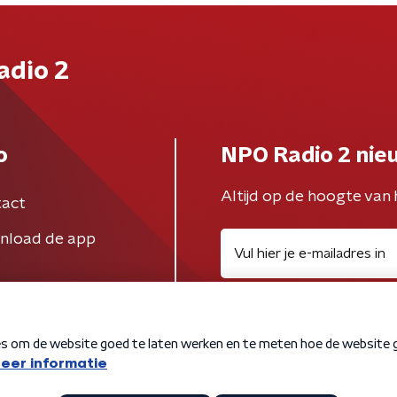
adio 2
o
NPO Radio 2 nie
Altijd op de hoogte van 
act
nload de app