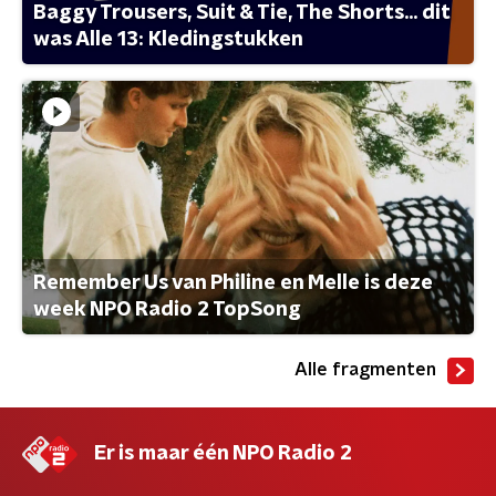
Baggy Trousers, Suit & Tie, The Shorts... dit
was Alle 13: Kledingstukken
Remember Us van Philine en Melle is deze
week NPO Radio 2 TopSong
Alle fragmenten
Er is maar één NPO Radio 2