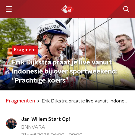
Fragment
Erik Dijkstra praat je live vanuit
Indonesië bij over sportweekend:
"Prachtige koers"
Fragmenten
Erik Dijkstra praat je live vanuit Indonesië bij over sportweekend: "Prachtige koers"
Jan-Willem Start Op!
BNNVARA