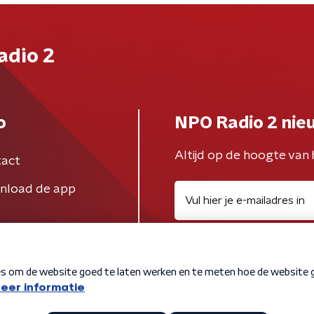
adio 2
o
NPO Radio 2 nie
Altijd op de hoogte van 
act
nload de app