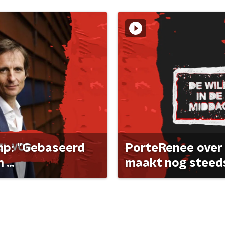
ump: "Gebaseerd
PorteRenee over 
...
maakt nog steeds