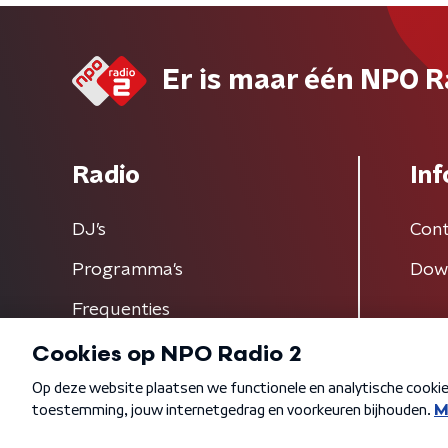
Er is maar één NPO R
Radio
Inf
DJ’s
Cont
Programma's
Dow
Frequenties
Algemene voorwaarden
Privacybeleid