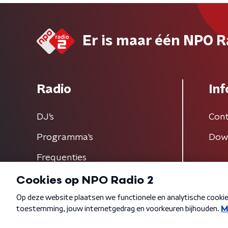
Er is maar één NPO R
Radio
Inf
DJ’s
Cont
Programma's
Dow
Frequenties
Algemene voorwaarden
Privacybeleid