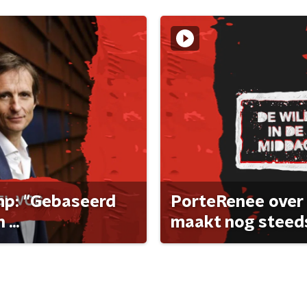
ump: "Gebaseerd
PorteRenee over 
...
maakt nog steeds