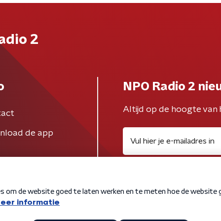
adio 2
o
NPO Radio 2 nie
Altijd op de hoogte van 
act
nload de app