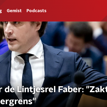
g
Gemist
Podcasts
 de Lintjesrel Faber: "Zak
dergrens"