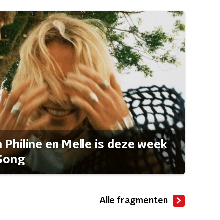
Philine en Melle is deze week
Song
Alle fragmenten