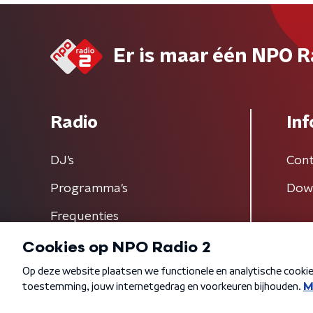
Er is maar één NPO R
Radio
Inf
DJ’s
Cont
Programma's
Dow
Frequenties
Algemene voorwaarden
Privacybeleid