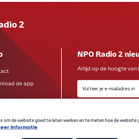
adio 2
o
NPO Radio 2 nie
Altijd op de hoogte van 
act
nload de app