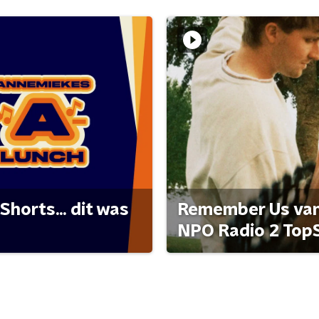
Shorts... dit was
Remember Us van 
NPO Radio 2 Top