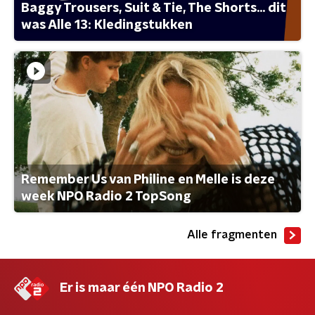
Baggy Trousers, Suit & Tie, The Shorts... dit
was Alle 13: Kledingstukken
Remember Us van Philine en Melle is deze
week NPO Radio 2 TopSong
Alle fragmenten
Er is maar één NPO Radio 2