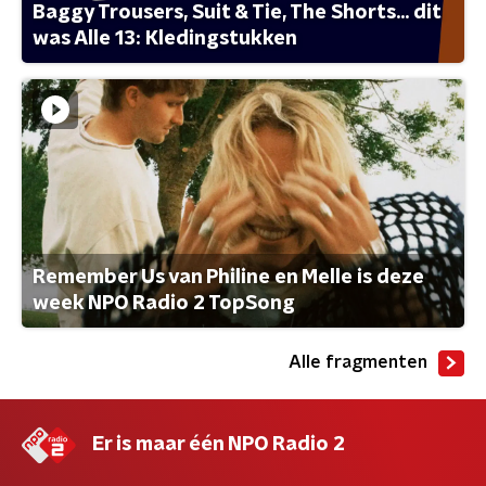
Baggy Trousers, Suit & Tie, The Shorts... dit
was Alle 13: Kledingstukken
Remember Us van Philine en Melle is deze
week NPO Radio 2 TopSong
Alle fragmenten
Er is maar één NPO Radio 2