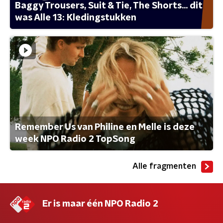
Baggy Trousers, Suit & Tie, The Shorts... dit
was Alle 13: Kledingstukken
Remember Us van Philine en Melle is deze
week NPO Radio 2 TopSong
Alle fragmenten
Er is maar één NPO Radio 2