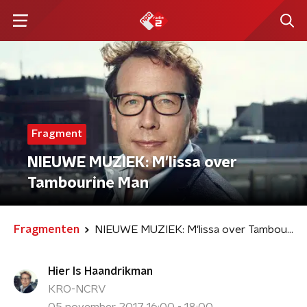
Fragment
NIEUWE MUZIEK: M'lissa over
Tambourine Man
Fragmenten
NIEUWE MUZIEK: M'lissa over Tambourine Man
Hier Is Haandrikman
KRO-NCRV