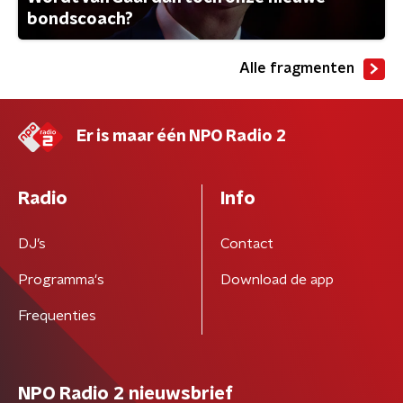
bondscoach?
Alle fragmenten
Er is maar één NPO Radio 2
Radio
Info
DJ’s
Contact
Programma's
Download de app
Frequenties
NPO Radio 2 nieuwsbrief