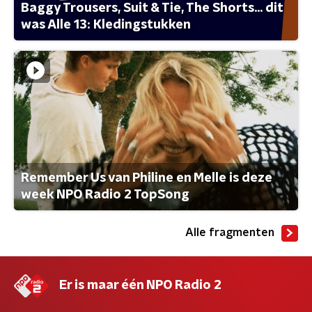
Baggy Trousers, Suit & Tie, The Shorts... dit
was Alle 13: Kledingstukken
Remember Us van Philine en Melle is deze
week NPO Radio 2 TopSong
Alle fragmenten
Er is maar één NPO Radio 2