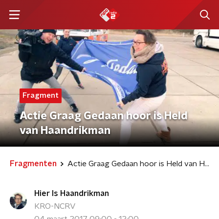
Fragment
Actie Graag Gedaan hoor is Held
van Haandrikman
Fragmenten
Actie Graag Gedaan hoor is Held van Haandrikman
Hier Is Haandrikman
KRO-NCRV