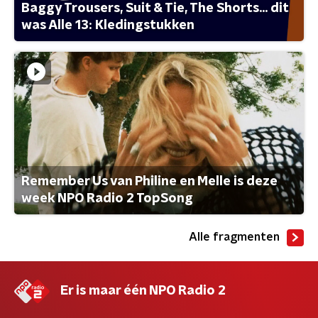
Baggy Trousers, Suit & Tie, The Shorts... dit
was Alle 13: Kledingstukken
Remember Us van Philine en Melle is deze
week NPO Radio 2 TopSong
Alle fragmenten
Er is maar één NPO Radio 2