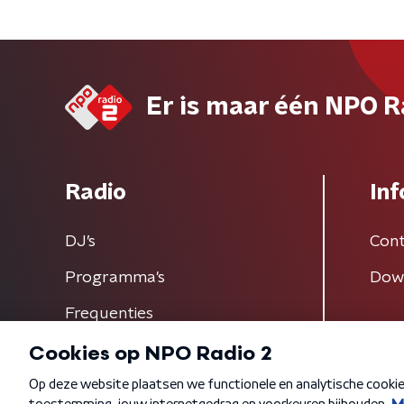
Er is maar één NPO R
Radio
Inf
DJ’s
Cont
Programma's
Dow
Frequenties