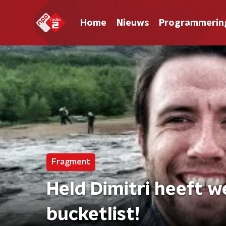
Home
Nieuws
Programmerin
Fragment
Held Dimitri heeft w
bucketlist!