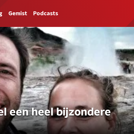
g
Gemist
Podcasts
el een heel bijzondere