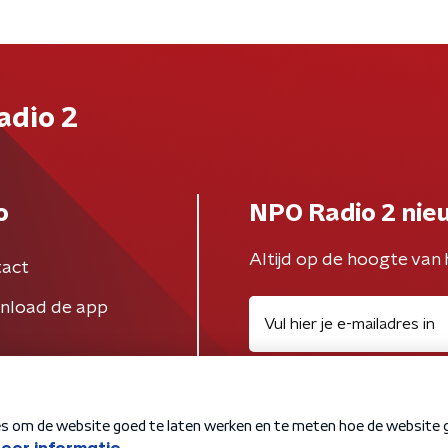
adio 2
o
NPO Radio 2 nie
Altijd op de hoogte van 
act
nload de app