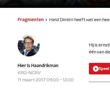
Fragmenten
Held Dimitri heeft wel een heel
Hij is erns
één van die
Hier Is Haandrikman
Speel
KRO-NCRV
11 maart 2017 09:00 - 12:00